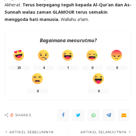
Akherat.
Terus berpegang teguh kepada Al-Qur’an dan As-
Sunnah walau zaman GLAMOUR terus semakin
menggoda hati manusia.
Wallahu a’lam.
Bagaimana menurutmu?
25
4
1
0
0
0
0
0
SHARES
ARTIKEL SEBELUMNYA
ARTIKEL SELANJUTNYA