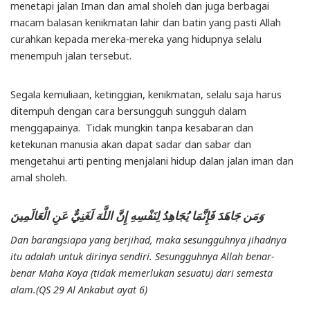
menetapi jalan Iman dan amal sholeh dan juga berbagai
macam balasan kenikmatan lahir dan batin yang pasti Allah
curahkan kepada mereka-mereka yang hidupnya selalu
menempuh jalan tersebut.
Segala kemuliaan, ketinggian, kenikmatan, selalu saja harus
ditempuh dengan cara bersungguh sungguh dalam
menggapainya. Tidak mungkin tanpa kesabaran dan
ketekunan manusia akan dapat sadar dan sabar dan
mengetahui arti penting menjalani hidup dalan jalan iman dan
amal sholeh.
وَمَن جَاهَدَ فَإِنَّمَا يُجَاهِدُ لِنَفْسِهِ إِنَّ اللَّهَ لَغَنِيٌّ عَنِ الْعَالَمِينَ
Dan barangsiapa yang berjihad, maka sesungguhnya jihadnya
itu adalah untuk dirinya sendiri. Sesungguhnya Allah benar-
benar Maha Kaya (tidak memerlukan sesuatu) dari semesta
alam.(QS 29 Al Ankabut ayat 6)