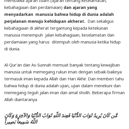
membawa ajaran Islam (ajaran tentang keselamatan,
kebahagiaan dan perdamaian)
dan ajaran yang
menyadarkan manusia bahwa hidup di dunia adalah
perjalanan menuju kehidupan akherat.
Dan sekaligus
kebahagiaan di akherat tergantung kepada ketekunan
manusia menempuh jalan kebahagiaan, keselamatan dan
perdamaian yang harus ditempuh oleh manusia ketika hidup
di dunia.
Al-Qur’an dan As-Sunnah memuat banyak tentang kewajiban
manusia untuk memegang rukun iman dengan sebaik-baiknya
termasuk iman kepada Allah dan Hari Akhir. Dan memberi tahu
bahwa hidup di dunia adalah ujian, ujian dalam menekuni dan
memegang teguh jalan iman dan amal sholih. Beberapa firman
Allah diantaranya
مَّن كَانَ يُرِيدُ ثَوَابَ الدُّنْيَا فَعِندَ اللّهِ ثَوَابُ الدُّنْيَا وَالآخِرَةِ وَكَانَ
اللّهُ سَمِيعاً بَصِيراً