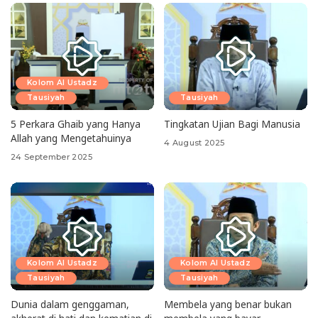
Kolom Al Ustadz
Tausiyah
Tausiyah
5 Perkara Ghaib yang Hanya
Tingkatan Ujian Bagi Manusia
Allah yang Mengetahuinya
4 August 2025
24 September 2025
Kolom Al Ustadz
Kolom Al Ustadz
Tausiyah
Tausiyah
Dunia dalam genggaman,
Membela yang benar bukan