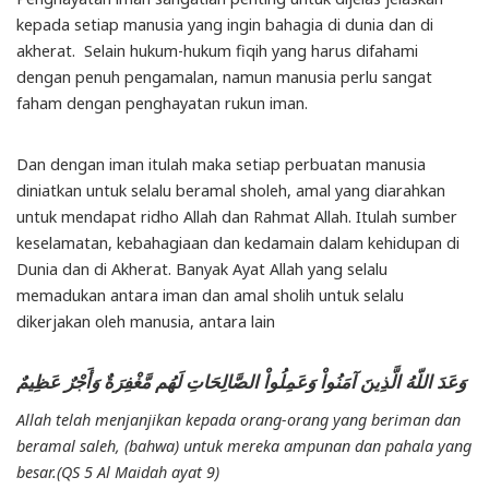
kepada setiap manusia yang ingin bahagia di dunia dan di
akherat. Selain hukum-hukum fiqih yang harus difahami
dengan penuh pengamalan, namun manusia perlu sangat
faham dengan penghayatan rukun iman.
Dan dengan iman itulah maka setiap perbuatan manusia
diniatkan untuk selalu beramal sholeh, amal yang diarahkan
untuk mendapat ridho Allah dan Rahmat Allah. Itulah sumber
keselamatan, kebahagiaan dan kedamain dalam kehidupan di
Dunia dan di Akherat. Banyak Ayat Allah yang selalu
memadukan antara iman dan amal sholih untuk selalu
dikerjakan oleh manusia, antara lain
وَعَدَ اللّهُ الَّذِينَ آمَنُواْ وَعَمِلُواْ الصَّالِحَاتِ لَهُم مَّغْفِرَةٌ وَأَجْرٌ عَظِيمٌ
Allah telah menjanjikan kepada orang-orang yang beriman dan
beramal saleh, (bahwa) untuk mereka ampunan dan pahala yang
besar.(QS 5 Al Maidah ayat 9)