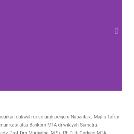
arkan dakwah di seluruh penjuru Nusantara, Majlis Tafsir
munikasi atau Bankom MTA di wilayah Sumatra.
dz Prof Drs Mugijatna, M.Si., Ph.D, di Gedung MTA