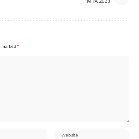
MTA 2023
re marked
*