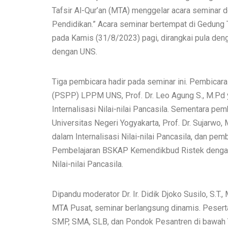
Tafsir Al-Qur’an (MTA) menggelar acara seminar de
Pendidikan.” Acara seminar bertempat di Gedung T
pada Kamis (31/8/2023) pagi, dirangkai pula de
dengan UNS.
Tiga pembicara hadir pada seminar ini. Pembicar
(PSPP) LPPM UNS, Prof. Dr. Leo Agung S., M.Pd
Internalisasi Nilai-nilai Pancasila. Sementara pe
Universitas Negeri Yogyakarta, Prof. Dr. Sujarwo
dalam Internalisasi Nilai-nilai Pancasila, dan pem
Pembelajaran BSKAP Kemendikbud Ristek dengan 
Nilai-nilai Pancasila.
Dipandu moderator Dr. Ir. Didik Djoko Susilo, S.
MTA Pusat, seminar berlangsung dinamis. Pesert
SMP, SMA, SLB, dan Pondok Pesantren di bawah Yay