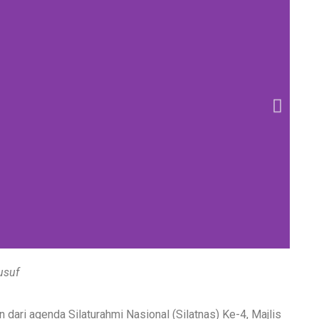
usuf
 dari agenda Silaturahmi Nasional (Silatnas) Ke-4, Majlis