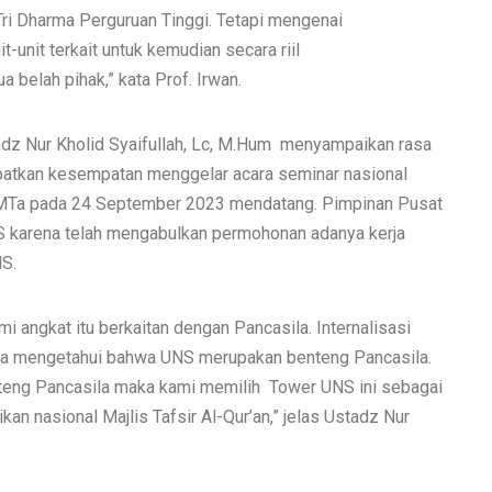
ri Dharma Perguruan Tinggi. Tetapi mengenai
t-unit terkait untuk kemudian secara riil
 belah pihak,” kata Prof. Irwan.
dz Nur Kholid Syaifullah, Lc, M.Hum menyampaikan rasa
patkan kesempatan menggelar acara seminar nasional
4 MTa pada 24 September 2023 mendatang. Pimpinan Pusat
 karena telah mengabulkan permohonan adanya kerja
S.
angkat itu berkaitan dengan Pancasila. Internalisasi
kita mengetahui bahwa UNS merupakan benteng Pancasila.
nteng Pancasila maka kami memilih Tower UNS ini sebagai
n nasional Majlis Tafsir Al-Qur’an,” jelas Ustadz Nur