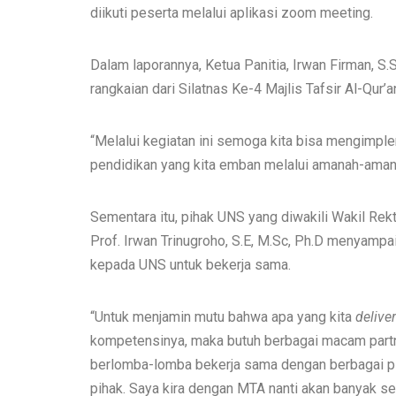
diikuti peserta melalui aplikasi zoom meeting.
Dalam laporannya, Ketua Panitia, Irwan Firman, 
rangkaian dari Silatnas Ke-4 Majlis Tafsir Al-Qur’a
“Melalui kegiatan ini semoga kita bisa mengimplem
pendidikan yang kita emban melalui amanah-amanah
Sementara itu, pihak UNS yang diwakili Wakil Rek
Prof. Irwan Trinugroho, S.E, M.Sc, Ph.D menyamp
kepada UNS untuk bekerja sama.
“Untuk menjamin mutu bahwa apa yang kita
delive
kompetensinya, maka butuh berbagai macam part
berlomba-lomba bekerja sama dengan berbagai pi
pihak. Saya kira dengan MTA nanti akan banyak seka