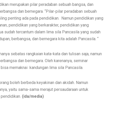
idikan merupakan pilar peradaban sebuah bangsa, dan
berbangsa dan bernegara. “Pilar-pilar peradaban sebuah
aling penting ada pada pendidikan. Namun pendidikan yang
nan, pendidikan yang berkarakter, pendidikan yang
ua sudah tercantum dalam lima sila Pancasila yang sudah
upan, berbangsa, dan bernegara kita adalah Pancasila. “
 hanya sebatas rangkaian kata-kata dan tulisan saja, namun
berbangsa dan bernegara. Oleh karenanya, seminar
a bisa memaknai kandungan lima sila Pancasila.
 orang boleh berbeda keyakinan dan akidah. Namun
uhnya, yaitu sama-sama merajut persaudaraan untuk
 pendidikan.
(ida/media)