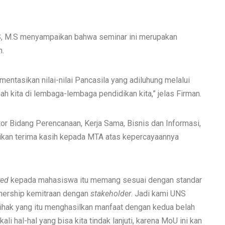
S.S, M.S menyampaikan bahwa seminar ini merupakan
n.
entasikan nilai-nilai Pancasila yang adiluhung melalui
 kita di lembaga-lembaga pendidikan kita,” jelas Firman.
tor Bidang Perencanaan, Kerja Sama, Bisnis dan Informasi,
aikan terima kasih kepada MTA atas kepercayaannya
red
kepada mahasiswa itu memang sesuai dengan standar
nership kemitraan dengan
stakeholder
. Jadi kami UNS
hak yang itu menghasilkan manfaat dengan kedua belah
li hal-hal yang bisa kita tindak lanjuti, karena MoU ini kan