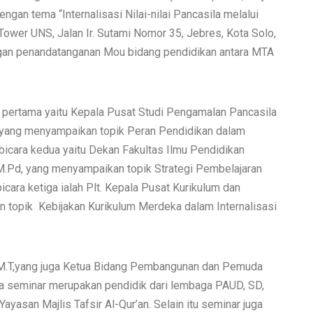
ngan tema “Internalisasi Nilai-nilai Pancasila melalui
ower UNS, Jalan Ir. Sutami Nomor 35, Jebres, Kota Solo,
ngan penandatanganan Mou bidang pendidikan antara MTA
a pertama yaitu Kepala Pusat Studi Pengamalan Pancasila
 yang menyampaikan topik Peran Pendidikan dalam
mbicara kedua yaitu Dekan Fakultas Ilmu Pendidikan
, M.Pd, yang menyampaikan topik Strategi Pembelajaran
bicara ketiga ialah Plt. Kepala Pusat Kurikulum dan
topik Kebijakan Kurikulum Merdeka dalam Internalisasi
T., M.T,yang juga Ketua Bidang Pembangunan dan Pemuda
a seminar merupakan pendidik dari lembaga PAUD, SD,
asan Majlis Tafsir Al-Qur’an. Selain itu seminar juga