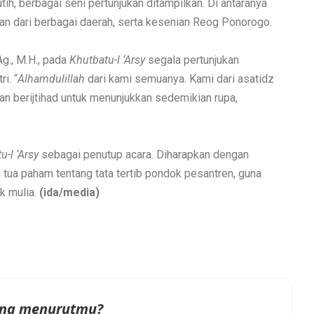
h, berbagai seni pertunjukan ditampilkan. Di antaranya
arian dari berbagai daerah, serta kesenian Reog Ponorogo.
g., M.H., pada
Khutbatu-l ‘Arsy
segala pertunjukan
i. “
Alhamdulillah
dari kami semuanya. Kami dari asatidz
dan berijtihad untuk menunjukkan sedemikian rupa,
u-l ‘Arsy
sebagai penutup acara. Diharapkan dengan
g tua paham tentang tata tertib pondok pesantren, guna
k mulia.
(ida/media)
na menurutmu?