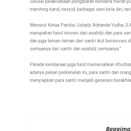
Seusai pelaksanaan pengibaran bendera merah puti
marching band, nasyid, berbagai seni bela diri, t
Menurut Ketua Panitia, Ustadz Adnanda Yudha, S.A
merupakan hasil inovasi dari asatidz dan para santr
dan juga teman-teman dari santri ikut berinovasi 
semuanya dari santri dan asatidz semuanya.”
Parade kendaraan juga turut memeriahkan
Khutbat
adanya pekan perkenalan ini, para santri dan oran
menyiapkan para santri menjadi generasi berakhla
Bagaima