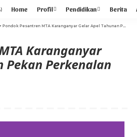
Home
Profil
Pendidikan
Berita
>
Pondok Pesantren MTA Karanganyar Gelar Apel Tahunan Pekan Perkenalan Khutbatu-L ‘Arsy
 MTA Karanganyar
n Pekan Perkenalan