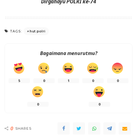
Dirgahayu POLRI ke-74
hut polri
TAGS:
Bagaimana menurutmu?
5
0
1
0
0
0
0
0
SHARES